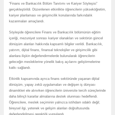
“Finans ve Bankacılık Bölüm Tanıtımı ve Kariyer Söyleşisi”
gerçekleştirildi. Düzenlenen etkinlikte öğrencilerin yükseköğretim,
kariyer planlaması ve girişimcilik konularında farkındalık
kazanmaları amaçlandı.
Söyleşide öğrencilere Finans ve Bankacılık bölümünün eğitim
içeriği, mezuniyet sonrası kariyer olanakları ve sektörün güncel
dönüşüm alanları hakkında kapsamlı bilgiler verildi. Bankacılık,
yatırım, dijital finans, finansal teknolojiler ve girişimcilik gibi
alanlara ilişkin değerlendirmelerde bulunularak öğrencilerin
geleceğin mesleklerine yönelik bakış açılarını geliştirmelerine
katkı sağlandı.
Etkinlik kapsamında ayrıca finans sektöründe yaşanan dijital
dönüşüm, yapay zekâ uygulamaları ve değişen iş dünyası
dinamikleri ele alınırken öğrencilerin üniversite tercih süreçlerinde
daha bilinçli kararlar almalarına destek olunması hedeflendi.
Öğrencilere, meslek seçiminin yalnızca istihdam odaklı değil;
bireysel ilgi, yetenek ve gelişim alanları doğrultusunda
değerlendirilmesi gerektiği vurgulandı.