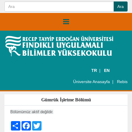
TR
EN
Üniversite Anasayfa
Rebis
Gümrük İşletme Bölümü
Bölümümüz aktif değildir.
S
F
T
h
a
w